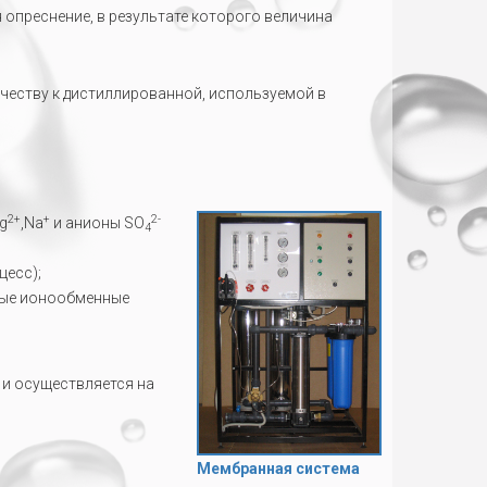
опреснение, в результате которого величина
ачеству к дистиллированной, используемой в
2+
+
2-
Мg
,Na
и анионы SO
4
цесс);
вные ионообменные
 и осуществляется на
Мембранная система