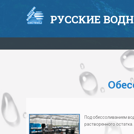
РУССКИЕ
ВОДН
Обес
Под обессоливанием вод
растворенного остатка.