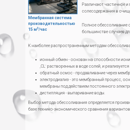
Различают частичное и 
солесодержания в очище
Мембранная система
производительностью
Полное обессоливание о
3
15 м
/час
большинстве случаев дл
К наиболее распространенным методам обессолива
ионный обмен - основан на способности ион
-
,CL
растворенных в воде солей, и реализуется
обратный осмос - продавливание через мемб
электродиализ - это мембранный процесс, ос
мембраны под действием постоянного электр
дистилляция - выпаривание воды.
Выбор метода обессоливания определяется произв
базе технико-экономического сравнения вариантов