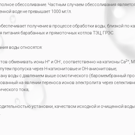
полное обессоливание. Частным случаем обессоливания является 
нной воде не превышает 1000 мг/л.
беспечивает получение в процессе обработки воды, близкой по к
я питания барабанных и прямоточных котлов ТЭЦ, ГРЭС.
ния воды относятся:
+
-
2+
итов обменивать ионы Н
и ОН
, соответственно на катионы Са
, 
 путем пропуска через Н-катионитовые и ОН-анионитовые;
рану воды с давлением выше осмотического (баромембранный про
нованный на явлении переноса ионов электролита через селекти
ического тока;
одительностью установки, качеством исходной и очищенной воды
.